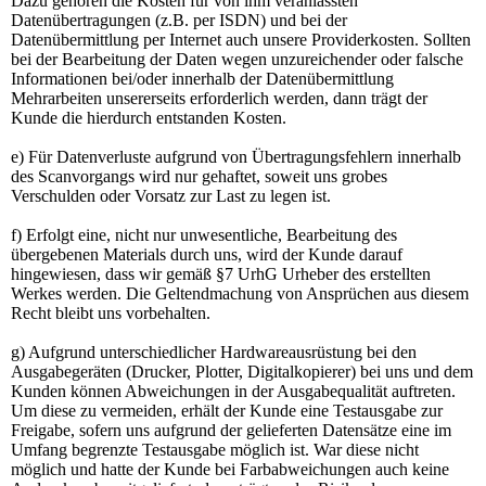
Dazu gehören die Kosten für von ihm veranlassten
Datenübertragungen (z.B. per ISDN) und bei der
Datenübermittlung per Internet auch unsere Providerkosten. Sollten
bei der Bearbeitung der Daten wegen unzureichender oder falsche
Informationen bei/oder innerhalb der Datenübermittlung
Mehrarbeiten unsererseits erforderlich werden, dann trägt der
Kunde die hierdurch entstanden Kosten.
e) Für Datenverluste aufgrund von Übertragungsfehlern innerhalb
des Scanvorgangs wird nur gehaftet, soweit uns grobes
Verschulden oder Vorsatz zur Last zu legen ist.
f) Erfolgt eine, nicht nur unwesentliche, Bearbeitung des
übergebenen Materials durch uns, wird der Kunde darauf
hingewiesen, dass wir gemäß §7 UrhG Urheber des erstellten
Werkes werden. Die Geltendmachung von Ansprüchen aus diesem
Recht bleibt uns vorbehalten.
g) Aufgrund unterschiedlicher Hardwareausrüstung bei den
Ausgabegeräten (Drucker, Plotter, Digitalkopierer) bei uns und dem
Kunden können Abweichungen in der Ausgabequalität auftreten.
Um diese zu vermeiden, erhält der Kunde eine Testausgabe zur
Freigabe, sofern uns aufgrund der gelieferten Datensätze eine im
Umfang begrenzte Testausgabe möglich ist. War diese nicht
möglich und hatte der Kunde bei Farbabweichungen auch keine