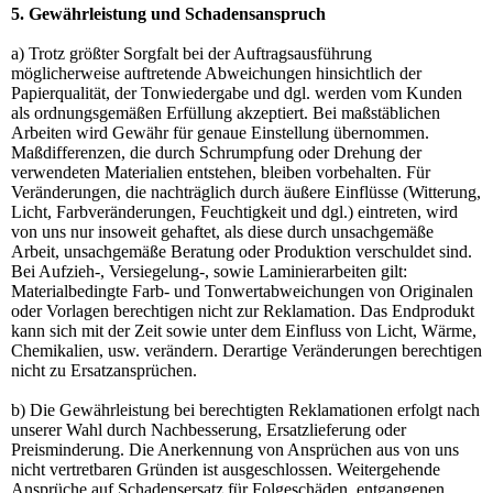
5. Gewährleistung und Schadensanspruch
a) Trotz größter Sorgfalt bei der Auftragsausführung
möglicherweise auftretende Abweichungen hinsichtlich der
Papierqualität, der Tonwiedergabe und dgl. werden vom Kunden
als ordnungsgemäßen Erfüllung akzeptiert. Bei maßstäblichen
Arbeiten wird Gewähr für genaue Einstellung übernommen.
Maßdifferenzen, die durch Schrumpfung oder Drehung der
verwendeten Materialien entstehen, bleiben vorbehalten. Für
Veränderungen, die nachträglich durch äußere Einflüsse (Witterung,
Licht, Farbveränderungen, Feuchtigkeit und dgl.) eintreten, wird
von uns nur insoweit gehaftet, als diese durch unsachgemäße
Arbeit, unsachgemäße Beratung oder Produktion verschuldet sind.
Bei Aufzieh-, Versiegelung-, sowie Laminierarbeiten gilt:
Materialbedingte Farb- und Tonwertabweichungen von Originalen
oder Vorlagen berechtigen nicht zur Reklamation. Das Endprodukt
kann sich mit der Zeit sowie unter dem Einfluss von Licht, Wärme,
Chemikalien, usw. verändern. Derartige Veränderungen berechtigen
nicht zu Ersatzansprüchen.
b) Die Gewährleistung bei berechtigten Reklamationen erfolgt nach
unserer Wahl durch Nachbesserung, Ersatzlieferung oder
Preisminderung. Die Anerkennung von Ansprüchen aus von uns
nicht vertretbaren Gründen ist ausgeschlossen. Weitergehende
Ansprüche auf Schadensersatz für Folgeschäden, entgangenen